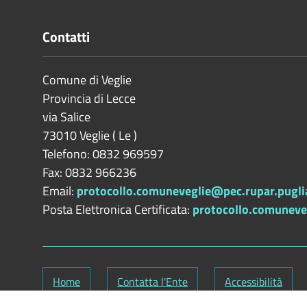
Contatti
Comune di Veglie
Provincia di
Lecce
via Salice
73010
Veglie
(
Le
)
Telefono: 0832 969597
Fax: 0832 966236
Email:
protocollo.comuneveglie@pec.rupar.puglia
Posta Elettronica Certificata:
protocollo.comuneveg
Home
Contatta l'Ente
Accessibilità