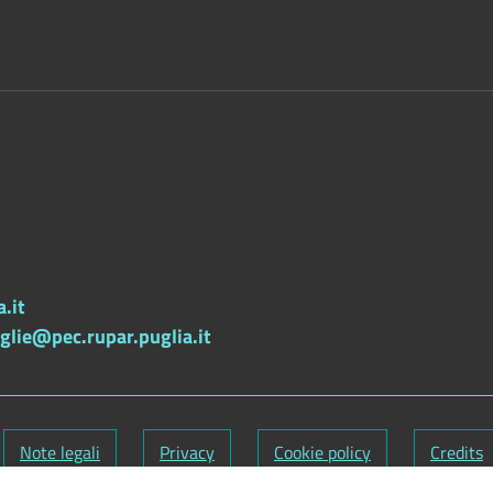
.it
lie@pec.rupar.puglia.it
Note legali
Privacy
Cookie policy
Credits