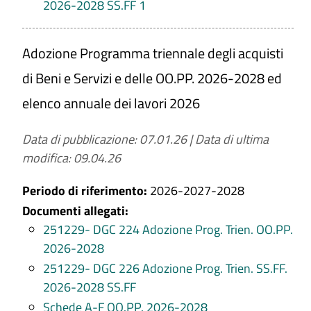
pubblici, nonchè i relativi aggiornamenti
2026-2028 SS.FF 1
annuali, ai sensi art. 21 d.lgs. n 50/2016,
Documento pluriennale di pianificazione
Adozione Programma triennale degli acquisti
ai sensi dell'art. 2 del d.lgs. n. 228/2011,
di Beni e Servizi e delle OO.PP. 2026-2028 ed
(per i Ministeri))
elenco annuale dei lavori 2026
Aggiornamento
: Tempestivo (art. 8, c. 1,
d.lgs. n. 33/2013)
Data di pubblicazione: 07.01.26
|
Data di ultima
modifica: 09.04.26
Periodo di riferimento:
2026-2027-2028
Documenti allegati:
251229- DGC 224 Adozione Prog. Trien. OO.PP.
2026-2028
251229- DGC 226 Adozione Prog. Trien. SS.FF.
2026-2028 SS.FF
Schede A-F OO.PP. 2026-2028