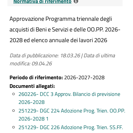
Normativa di riferimento
Approvazione Programma triennale degli
Riferimenti normativi:
D. Lgs. 14 Marzo 2013 n. 33 Art. 38,
acquisti di Beni e Servizi e delle OO.PP. 2026-
c. 2 e 2 bis - Pubblicità dei processi di
2028 ed elenco annuale dei lavori 2026
pianificazione, realizzazione e
valutazione delle opere pubbliche
Data di pubblicazione: 18.03.26
|
Data di ultima
D. Lgs. n. 50/2016 Art. 21, c. 7 -
modifica: 09.04.26
Programma delle acquisizioni delle
Periodo di riferimento:
2026-2027-2028
stazioni appaltanti
Documenti allegati:
D. Lgs. n. 50/2016 Art. 29 - Principi in
260226- DCC 3 Approv. Bilancio di previsione
materia di trasparenza
2026-2028
Contenuti dell'obbligo
: Atti di
251229- DGC 224 Adozione Prog. Trien. OO.PP.
programmazione delle opere pubbliche
2026-2028 1
(es. Programma triennale dei lavori
251229- DGC 226 Adozione Prog. Trien. SS.FF.