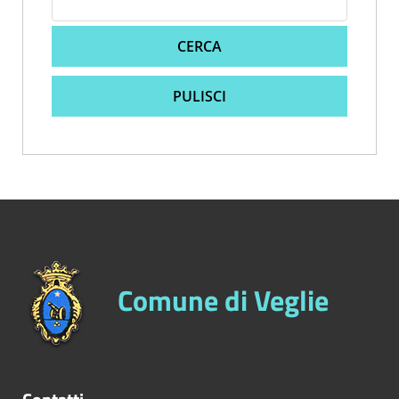
CERCA
PULISCI
Comune di Veglie