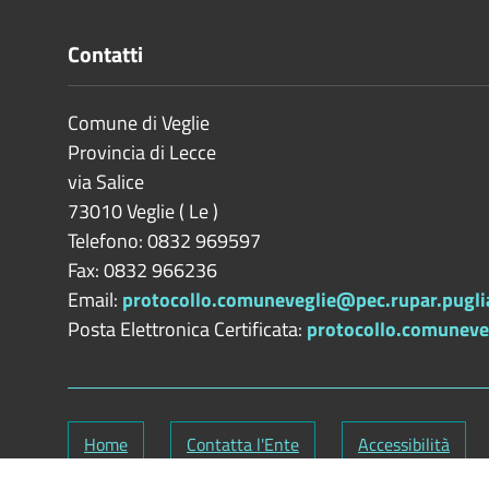
Contatti
Comune di Veglie
Provincia di
Lecce
via Salice
73010
Veglie
(
Le
)
Telefono: 0832 969597
Fax: 0832 966236
Email:
protocollo.comuneveglie@pec.rupar.puglia
Posta Elettronica Certificata:
protocollo.comuneveg
Home
Contatta l'Ente
Accessibilità