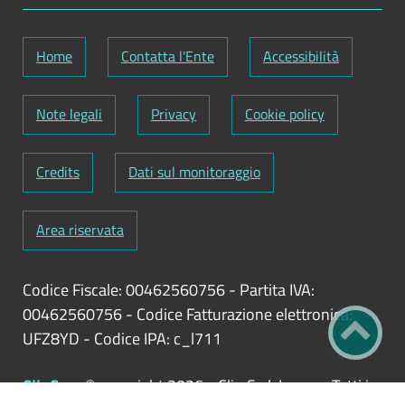
Home
Contatta l'Ente
Accessibilità
Note legali
Privacy
Cookie policy
Credits
Dati sul monitoraggio
Area riservata
Codice Fiscale: 00462560756
-
Partita IVA:
00462560756
-
Codice Fatturazione elettronica:
UFZ8YD
-
Codice IPA: c_l711
ClioCom
© copyright 2026 - Clio S.r.l. Lecce - Tutti i