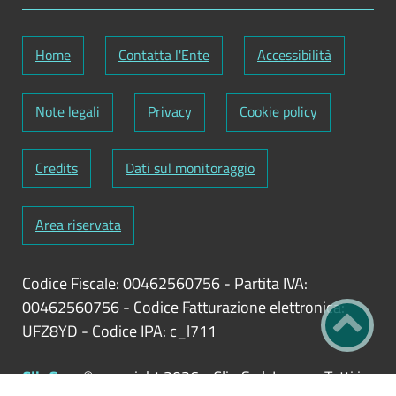
Home
Contatta l'Ente
Accessibilità
Note legali
Privacy
Cookie policy
Credits
Dati sul monitoraggio
Area riservata
Codice Fiscale: 00462560756
-
Partita IVA:
00462560756
-
Codice Fatturazione elettronica:
UFZ8YD
-
Codice IPA: c_l711
ClioCom
© copyright 2026 - Clio S.r.l. Lecce - Tutti i