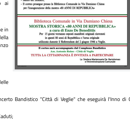
o ai
e in
ella
Enzo
lle
to Bandistico "Città di Veglie" che eseguirà l'Inno di 
aduti;