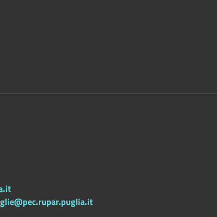
.it
lie@pec.rupar.puglia.it