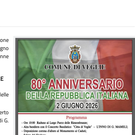
ione
ugno
enne
LE
lle
erto
di G.