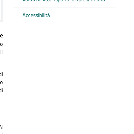
Accessibilità
ce
to
li
di
no
di
ON