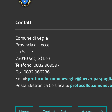
Contatti
Comune di Veglie
Provincia di
Lecce
via Salice
73010
Veglie
(
Le
)
Telefono: 0832 969597
Fax: 0832 966236
Email:
protocollo.comuneveglie@pec.rupar.puglia
Posta Elettronica Certificata:
protocollo.comuneveg
Home
Contatta l'Ente
Accessibilità