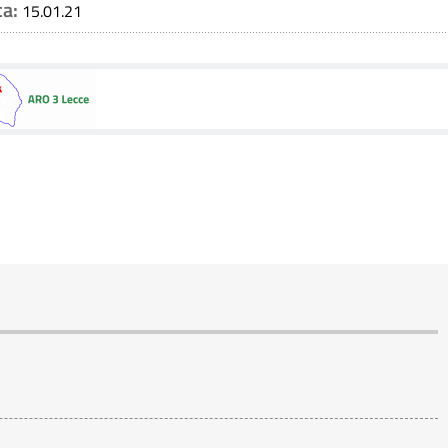
ca:
15.01.21