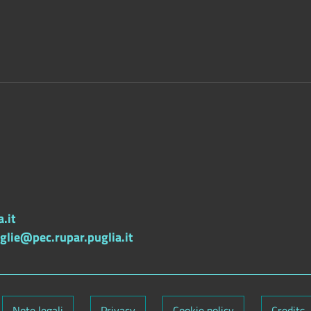
.it
lie@pec.rupar.puglia.it
Note legali
Privacy
Cookie policy
Credits