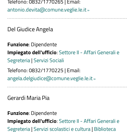
Telefono: 0832/1770265
|
Email:
antonio.devita@comune.veglie.le.it
Del Giudice Angela
Funzione
: Dipendente
Impiegato dell'ufficio
:
Settore II - Affari Generali e
Segreteria
|
Servizi Sociali
Telefono: 0832/1770225
|
Email:
angela.delgiudice@comune.veglie.le.it
Gerardi Maria Pia
Funzione
: Dipendente
Impiegato dell'ufficio
:
Settore II - Affari Generali e
Segreteria
|
Servizi scolastici e cultura
|
Biblioteca