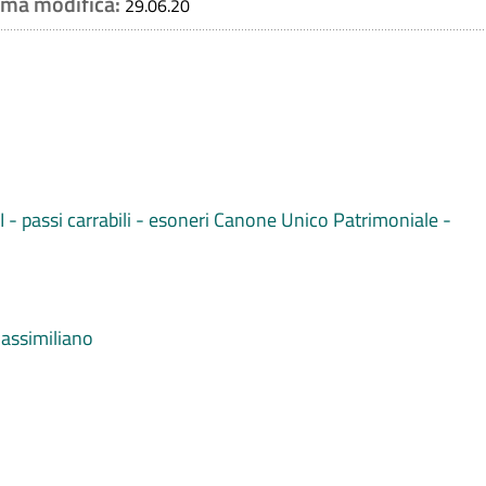
tima modifica:
29.06.20
II - passi carrabili - esoneri Canone Unico Patrimoniale -
assimiliano