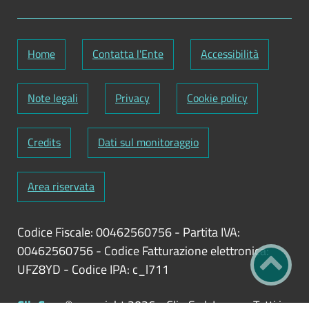
Home
Contatta l'Ente
Accessibilità
Note legali
Privacy
Cookie policy
Credits
Dati sul monitoraggio
Area riservata
Codice Fiscale: 00462560756
-
Partita IVA:
00462560756
-
Codice Fatturazione elettronica:
UFZ8YD
-
Codice IPA: c_l711
ClioCom
© copyright 2026 - Clio S.r.l. Lecce - Tutti i