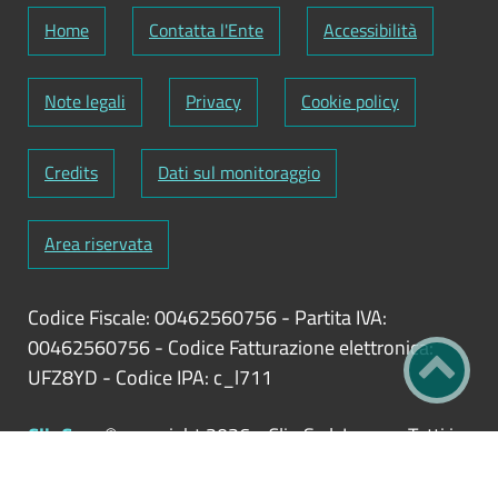
Home
Contatta l'Ente
Accessibilità
Note legali
Privacy
Cookie policy
Credits
Dati sul monitoraggio
Area riservata
Codice Fiscale: 00462560756
-
Partita IVA:
00462560756
-
Codice Fatturazione elettronica:
UFZ8YD
-
Codice IPA: c_l711
ClioCom
© copyright 2026 - Clio S.r.l. Lecce - Tutti i
diritti riservati